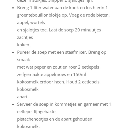
deze in stukjes. Snipper 2 sjalotjes fijn.
Breng 1 liter water aan de kook en los hierin 1
groentebouillonblokje op. Voeg de rode bieten,
appel, wortels
en sjalotjes toe. Laat de soep 20 minuutjes
zachtjes
koken.
Pureer de soep met een staafmixer. Breng op
smaak
met wat peper en zout en roer 2 eetlepels
zelfgemaakte appelmoes en 150ml
kokosmelk erdoor heen. Houd 2 eetlepels
kokosmelk
apart.
Serveer de soep in kommetjes en garneer met 1
eetlepel fijngehakte
pistachenootjes en de apart gehouden
kokosmelk.