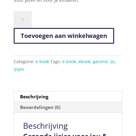
e-
book
gezonde
Toevoegen aan winkelwagen
ijsjes
aantal
Categorie:
e-book
Tags:
e-book
,
ebook
,
gezond
,
ijs
,
ijsjes
Beschrijving
Beoordelingen (0)
Beschrijving
Gezonde ijsjes voor jou &