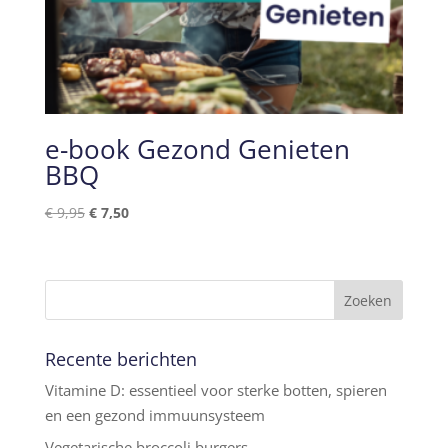
e-book Gezond Genieten
BBQ
Oorspronkelijke
Huidige
€
9,95
€
7,50
prijs
prijs
was:
is:
€ 9,95.
€ 7,50.
Recente berichten
Vitamine D: essentieel voor sterke botten, spieren
en een gezond immuunsysteem
Vegetarische broccoli burgers